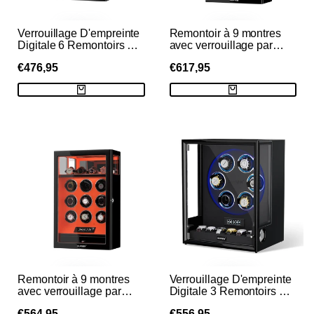
Verrouillage D'empreinte
Remontoir à 9 montres
Digitale 6 Remontoirs De
avec verrouillage par
Montres Avec
empreinte digitale et
PRIX
€476,95
PRIX
€617,95
Télécommande LCD De
rangement
Stockage De Montres
supplémentaire pour 4
DE
DE
VENTE
VENTE
Supplémentaires -
montres, télécommande
Orange Flamme
LCD - Bleu Tiffany
Remontoir à 9 montres
Verrouillage D'empreinte
avec verrouillage par
Digitale 3 Remontoirs De
empreinte digitale et
Montres Avec
PRIX
€564,95
PRIX
€556,95