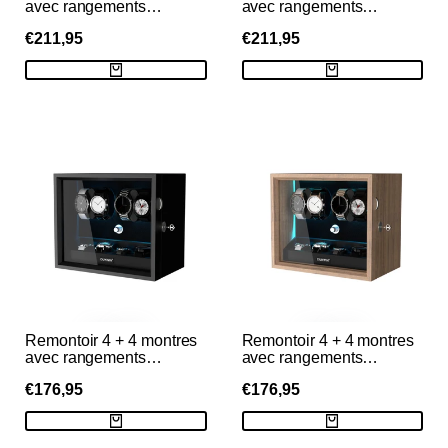
avec rangements
avec rangements
supplémentaires Moteurs
supplémentaires Moteurs
PRIX
€211,95
PRIX
€211,95
silencieux Aurora Blue
silencieux Aurora Blue
Light - Grain
Light - Grain
DE
DE
VENTE
VENTE
Remontoir 4 + 4 montres
Remontoir 4 + 4 montres
avec rangements
avec rangements
supplémentaires Moteurs
supplémentaires Moteurs
PRIX
€176,95
PRIX
€176,95
silencieux Aurora Blue
silencieux Aurora Blue
Light - Noir
Light - Grain
DE
DE
VENTE
VENTE