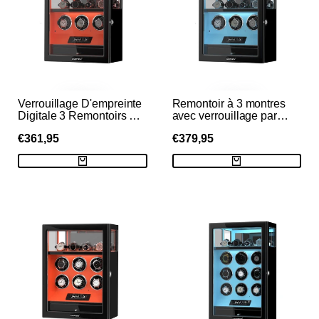
Verrouillage D'empreinte
Remontoir à 3 montres
Digitale 3 Remontoirs De
avec verrouillage par
Montres Avec
empreinte digitale et
PRIX
€361,95
PRIX
€379,95
Télécommande LCD De
télécommande LCD pour
Stockage
4 montres
DE
DE
VENTE
VENTE
Supplémentaire De 4
supplémentaires - Bleu
Montres - Noir
Tiffany