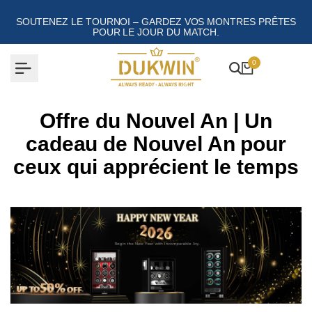
Aller
au
SOUTENEZ LE TOURNOI – GARDEZ VOS MONTRES PRÊTES
contenu
POUR LE JOUR DU MATCH.
0
Offre du Nouvel An | Un
cadeau de Nouvel An pour
ceux qui apprécient le temps