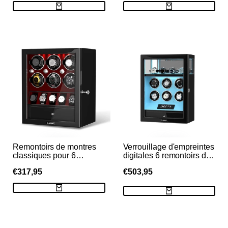
VENTE
VENTE
Remontoirs de montres
Verrouillage d'empreintes
classiques pour 6
digitales 6 remontoirs de
montres automatiques
montres avec
PRIX
€317,95
PRIX
€503,95
avec organisateur
télécommande LCD de
d'affichage de 5 montres -
stockage de montres
DE
DE
VENTE
VENTE
Rouge
supplémentaires - Bleu
Tiffany