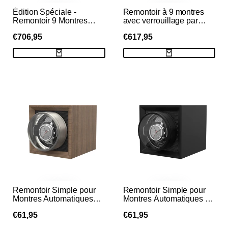
Édition Spéciale -
Remontoir à 9 montres
Remontoir 9 Montres
avec verrouillage par
avec Verrouillage par
empreinte digitale et
PRIX
€706,95
PRIX
€617,95
Empreinte Digitale,
rangement
Lumière Ambiante RVB
supplémentaire pour 4
DE
DE
VENTE
VENTE
et Moteurs Mabuchi
montres, télécommande
LCD - Bleu Tiffany
Remontoir Simple pour
Remontoir Simple pour
Montres Automatiques
Montres Automatiques -
avec Double Alimentation
Noir
PRIX
€61,95
PRIX
€61,95
– Veinure Bois Clair
DE
DE