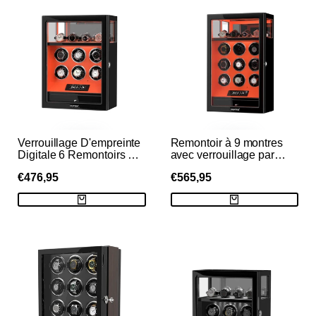
Verrouillage D'empreinte
Remontoir à 9 montres
Digitale 6 Remontoirs De
avec verrouillage par
Montres Avec
empreinte digitale et
PRIX
€476,95
PRIX
€565,95
Télécommande LCD De
rangement
Stockage De Montres
supplémentaire pour 4
DE
DE
VENTE
VENTE
Supplémentaires -
montres, télécommande
Orange Flamme
LCD - Orange flamme