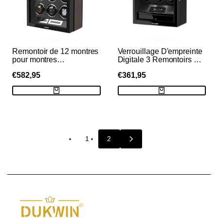
Remontoir de 12 montres
Verrouillage D'empreinte
pour montres
Digitale 3 Remontoirs De
automatiques,
Montres Avec
PRIX
€582,95
PRIX
€361,95
télécommande LCD,
Télécommande LCD De
moteurs Mabuchi
Stockage
DE
DE
VENTE
VENTE
silencieux, grand rotateur
Supplémentaire De 4
Montres - Noir
1
2