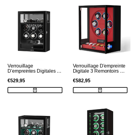
Verrouillage
Verrouillage D'empreinte
D'empreintes Digitales 6
Digitale 3 Remontoirs De
Remontoirs De Montres
Montres Avec
PRIX
€529,95
PRIX
€582,95
Avec Télécommande
Télécommande LCD De
LCD De Stockage De
Stockage
DE
DE
VENTE
VENTE
Montres Supplémentaires
Supplémentaire De 4
- Noir
Montres - Noir