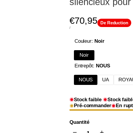
silencieux pour
Prix
€70,95
De Reduction
PRIX
PAR
/
UNITAIRE
de
Couleur:
Noir
vente
Noir
Entrepôt:
NOUS
NOUS
UA
ROYA
Stock faible
Stock faibl
Pré-commander
En rupt
Quantité
I18n
I18n