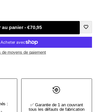
r au panier
-
€70,95
Ajouter
à
s de moyens de paiement
la
liste
de
souhaits
més :
✅ Garantie de 1 an couvrant
tous les défauts de fabrication