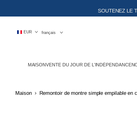
Aller
au
SOUTENEZ LE 
contenu
EUR
français
MAISON
VENTE DU JOUR DE L'INDÉPENDANCE
N
Maison
Remontoir de montre simple empilable en cu