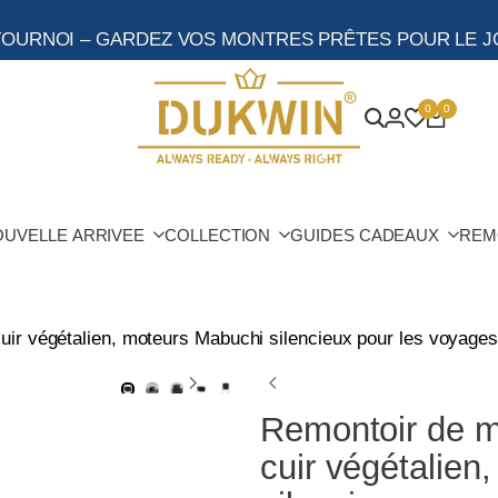
TOURNOI – GARDEZ VOS MONTRES PRÊTES POUR LE J
0
0
OUVELLE ARRIVEE
COLLECTION
GUIDES CADEAUX
REM
ir végétalien, moteurs Mabuchi silencieux pour les voyages 
Remontoir de m
cuir végétalien