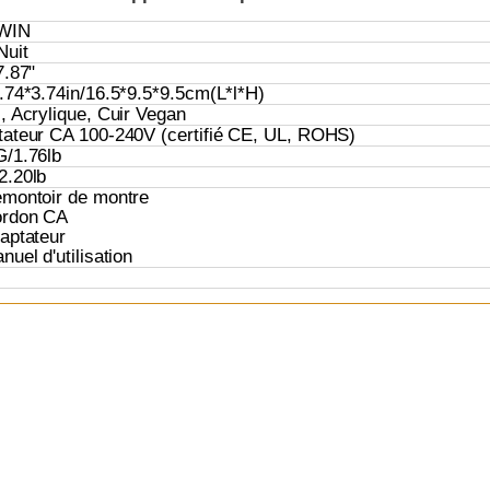
WIN
Nuit
7.87"
.74*3.74in/16.5*9.5*9.5cm(L*l*H)
, Acrylique, Cuir Vegan
ateur CA 100-240V (certifié CE, UL, ROHS)
G/1.76lb
2.20lb
emontoir de montre
ordon CA
aptateur
nuel d'utilisation