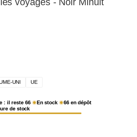
 les voyages - Noir Minuit
UME-UNI
UE
e : il reste
66
En stock
66
en dépôt
ure de stock