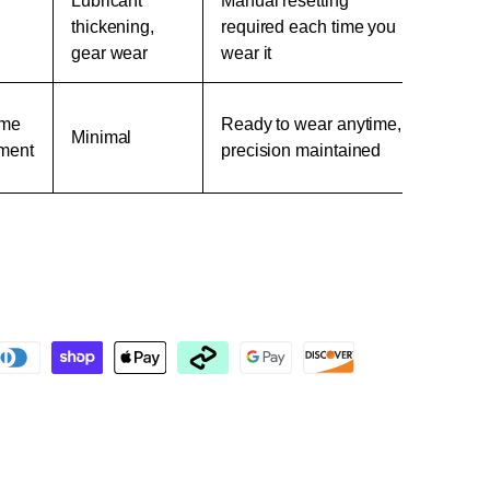
Lubricant
Manual resetting
thickening,
required each time you
gear wear
wear it
ime
Ready to wear anytime,
Minimal
tment
precision maintained