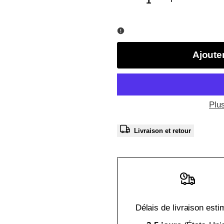
Error:
Error:
Missing
Missing
Ajoute
interpolation
interpolation
value
value
Plu
"product"
"product"
Livraison et retour
for
for
"Diminuer
"Augmenter
la
la
quantité
quantité
Délais de livraison esti