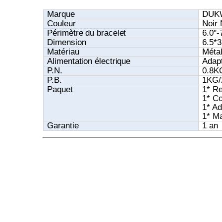
Marque
DUK
Couleur
Noir 
Périmètre du bracelet
6.0"-
Dimension
6.5*3
Matériau
Métal
Alimentation électrique
Adapt
P.N.
0.8K
P.B.
1KG/
Paquet
1* R
1* C
1* Ad
1* Ma
Garantie
1 an