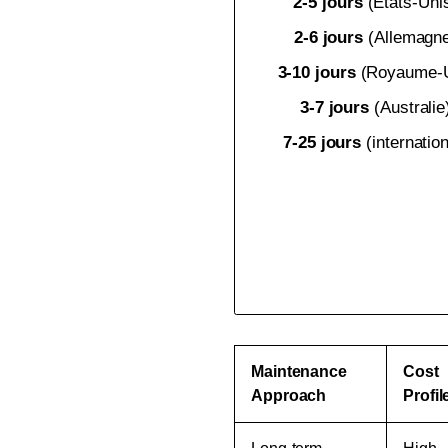
2-5 jours
(États-Uni
pour
pour
2-6 jours
(Allemagn
{{
{{
3-10 jours
(Royaume-U
product
product
3-7 jours
(Australie
7-25 jours
(internation
}}"
}}"
Maintenance
Cost
Approach
Profil