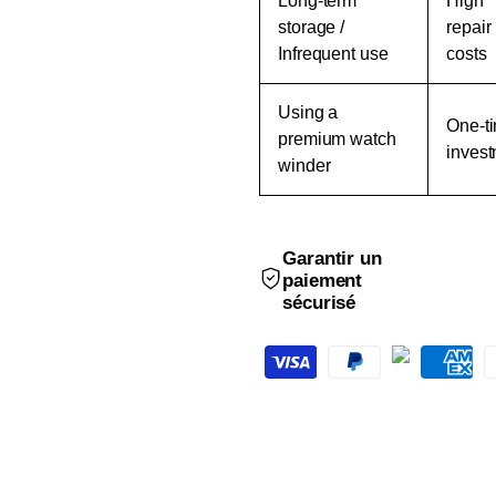
Long-term
High
storage /
repair
Infrequent use
costs
Using a
One-t
premium watch
inves
winder
Garantir un
paiement
sécurisé